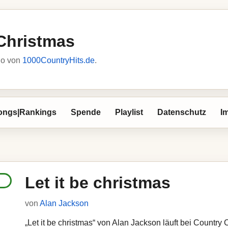
Christmas
io von
1000CountryHits.de
.
ongs|Rankings
Spende
Playlist
Datenschutz
I
Let it be christmas
von
Alan Jackson
„Let it be christmas“ von Alan Jackson läuft bei Country 