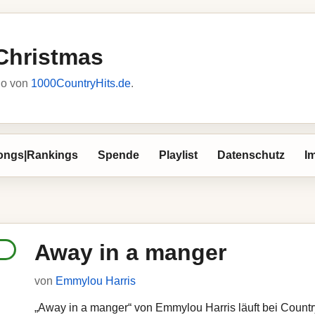
Christmas
io von
1000CountryHits.de
.
ongs|Rankings
Spende
Playlist
Datenschutz
I
Away in a manger
von
Emmylou Harris
„Away in a manger“ von Emmylou Harris läuft bei Country