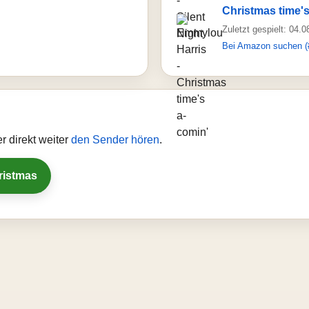
Christmas time's
Zuletzt gespielt: 04.
Bei Amazon suchen (
 direkt weiter
den Sender hören
.
ristmas