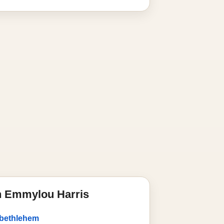
n Emmylou Harris
f bethlehem