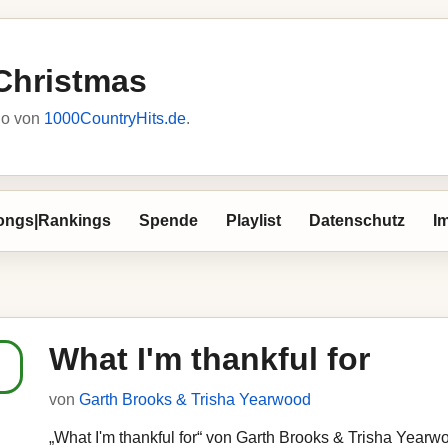
Christmas
io von
1000CountryHits.de
.
ongs|Rankings
Spende
Playlist
Datenschutz
I
What I'm thankful for
von
Garth Brooks & Trisha Yearwood
„What I'm thankful for“ von Garth Brooks & Trisha Yearwo