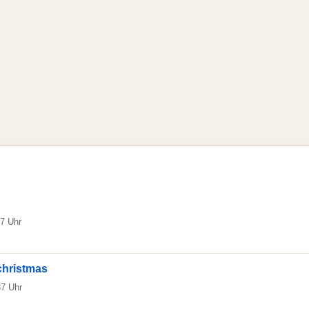
07 Uhr
 christmas
37 Uhr